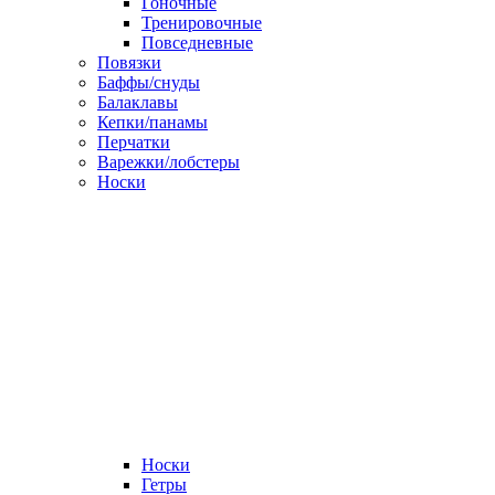
Гоночные
Тренировочные
Повседневные
Повязки
Баффы/снуды
Балаклавы
Кепки/панамы
Перчатки
Варежки/лобстеры
Носки
Носки
Гетры