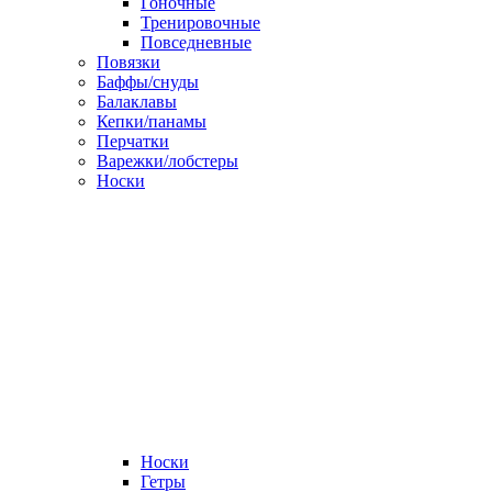
Гоночные
Тренировочные
Повседневные
Повязки
Баффы/снуды
Балаклавы
Кепки/панамы
Перчатки
Варежки/лобстеры
Носки
Носки
Гетры