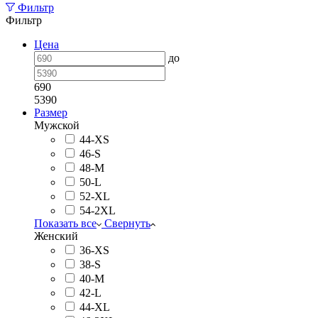
Фильтр
Фильтр
Цена
до
690
5390
Размер
Мужской
44-XS
46-S
48-M
50-L
52-XL
54-2XL
Показать все
Свернуть
Женский
36-XS
38-S
40-M
42-L
44-XL