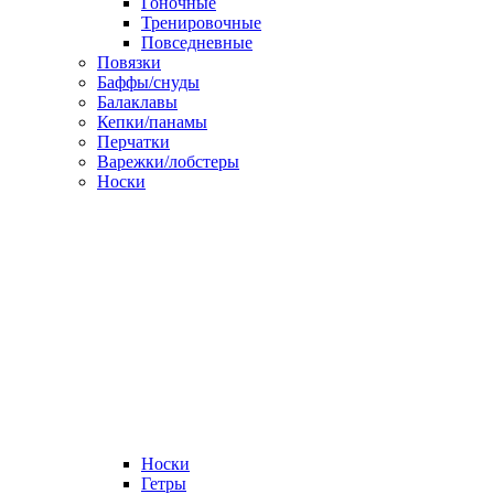
Гоночные
Тренировочные
Повседневные
Повязки
Баффы/снуды
Балаклавы
Кепки/панамы
Перчатки
Варежки/лобстеры
Носки
Носки
Гетры