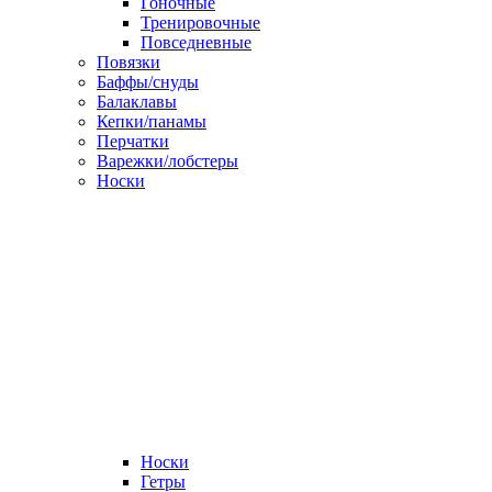
Гоночные
Тренировочные
Повседневные
Повязки
Баффы/снуды
Балаклавы
Кепки/панамы
Перчатки
Варежки/лобстеры
Носки
Носки
Гетры