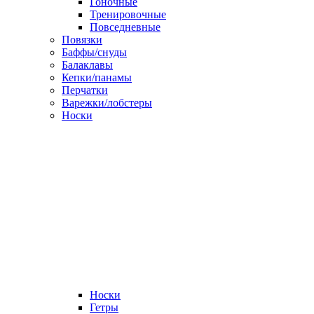
Гоночные
Тренировочные
Повседневные
Повязки
Баффы/снуды
Балаклавы
Кепки/панамы
Перчатки
Варежки/лобстеры
Носки
Носки
Гетры