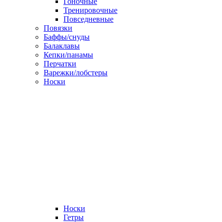
Гоночные
Тренировочные
Повседневные
Повязки
Баффы/снуды
Балаклавы
Кепки/панамы
Перчатки
Варежки/лобстеры
Носки
Носки
Гетры