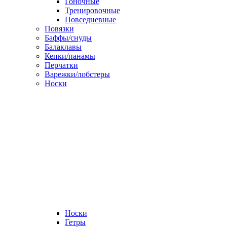
Гоночные
Тренировочные
Повседневные
Повязки
Баффы/снуды
Балаклавы
Кепки/панамы
Перчатки
Варежки/лобстеры
Носки
Носки
Гетры