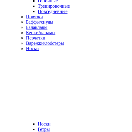
Гоночные
Тренировочные
Повседневные
Повязки
Баффы/снуды
Балаклавы
Кепки/панамы
Перчатки
Варежки/лобстеры
Носки
Носки
Гетры