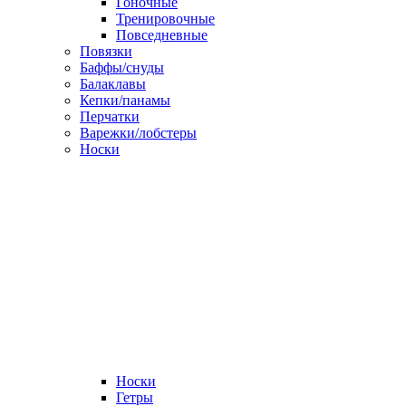
Гоночные
Тренировочные
Повседневные
Повязки
Баффы/снуды
Балаклавы
Кепки/панамы
Перчатки
Варежки/лобстеры
Носки
Носки
Гетры