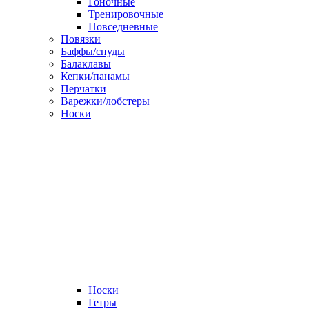
Гоночные
Тренировочные
Повседневные
Повязки
Баффы/снуды
Балаклавы
Кепки/панамы
Перчатки
Варежки/лобстеры
Носки
Носки
Гетры