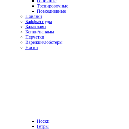
Гоночные
Тренировочные
Повседневные
Повязки
Баффы/снуды
Балаклавы
Кепки/панамы
Перчатки
Варежки/лобстеры
Носки
Носки
Гетры