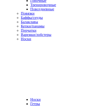
Гоночные
Тренировочные
Повседневные
Повязки
Баффы/снуды
Балаклавы
Кепки/панамы
Перчатки
Варежки/лобстеры
Носки
Носки
Гетры