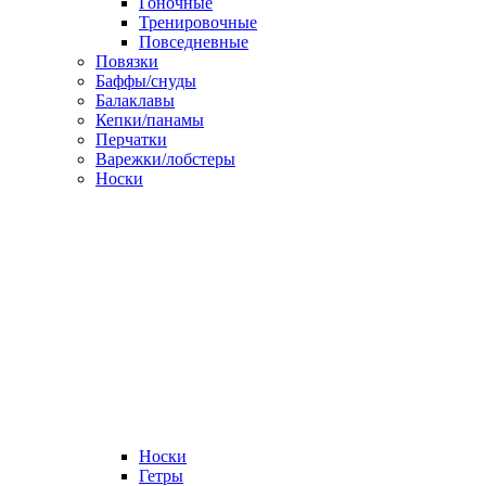
Гоночные
Тренировочные
Повседневные
Повязки
Баффы/снуды
Балаклавы
Кепки/панамы
Перчатки
Варежки/лобстеры
Носки
Носки
Гетры