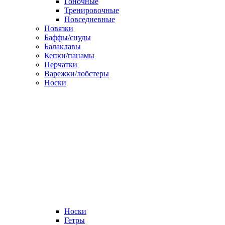
Гоночные
Тренировочные
Повседневные
Повязки
Баффы/снуды
Балаклавы
Кепки/панамы
Перчатки
Варежки/лобстеры
Носки
Носки
Гетры