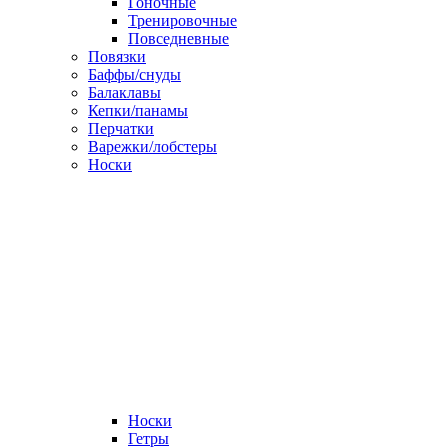
Гоночные
Тренировочные
Повседневные
Повязки
Баффы/снуды
Балаклавы
Кепки/панамы
Перчатки
Варежки/лобстеры
Носки
Носки
Гетры