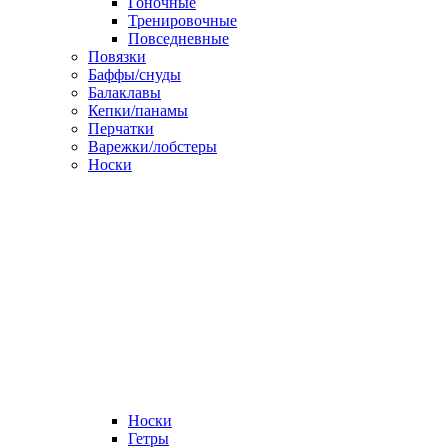
Гоночные
Тренировочные
Повседневные
Повязки
Баффы/снуды
Балаклавы
Кепки/панамы
Перчатки
Варежки/лобстеры
Носки
Носки
Гетры