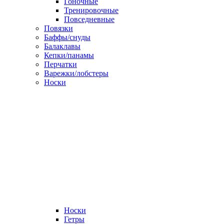
Гоночные
Тренировочные
Повседневные
Повязки
Баффы/снуды
Балаклавы
Кепки/панамы
Перчатки
Варежки/лобстеры
Носки
Носки
Гетры