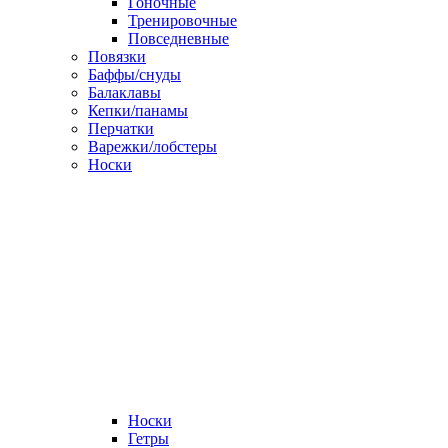
Гоночные
Тренировочные
Повседневные
Повязки
Баффы/снуды
Балаклавы
Кепки/панамы
Перчатки
Варежки/лобстеры
Носки
Носки
Гетры