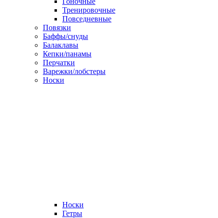
Гоночные
Тренировочные
Повседневные
Повязки
Баффы/снуды
Балаклавы
Кепки/панамы
Перчатки
Варежки/лобстеры
Носки
Носки
Гетры