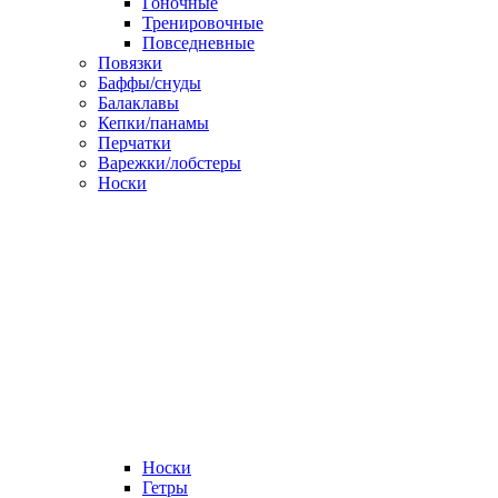
Гоночные
Тренировочные
Повседневные
Повязки
Баффы/снуды
Балаклавы
Кепки/панамы
Перчатки
Варежки/лобстеры
Носки
Носки
Гетры