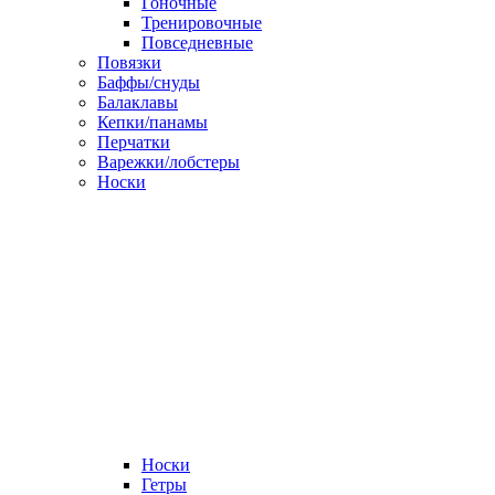
Гоночные
Тренировочные
Повседневные
Повязки
Баффы/снуды
Балаклавы
Кепки/панамы
Перчатки
Варежки/лобстеры
Носки
Носки
Гетры