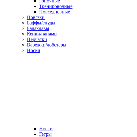
Гоночные
Тренировочные
Повседневные
Повязки
Баффы/снуды
Балаклавы
Кепки/панамы
Перчатки
Варежки/лобстеры
Носки
Носки
Гетры