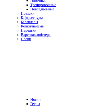
Гоночные
Тренировочные
Повседневные
Повязки
Баффы/снуды
Балаклавы
Кепки/панамы
Перчатки
Варежки/лобстеры
Носки
Носки
Гетры