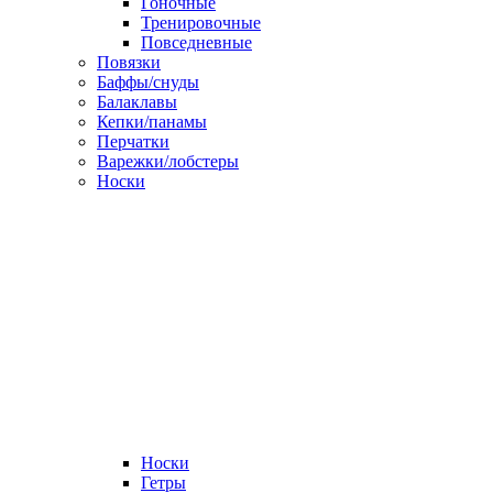
Гоночные
Тренировочные
Повседневные
Повязки
Баффы/снуды
Балаклавы
Кепки/панамы
Перчатки
Варежки/лобстеры
Носки
Носки
Гетры