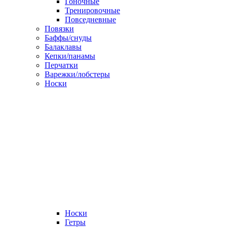
Гоночные
Тренировочные
Повседневные
Повязки
Баффы/снуды
Балаклавы
Кепки/панамы
Перчатки
Варежки/лобстеры
Носки
Носки
Гетры