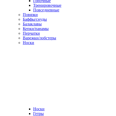
Гоночные
Тренировочные
Повседневные
Повязки
Баффы/снуды
Балаклавы
Кепки/панамы
Перчатки
Варежки/лобстеры
Носки
Носки
Гетры