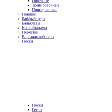
Гоночные
Тренировочные
Повседневные
Повязки
Баффы/снуды
Балаклавы
Кепки/панамы
Перчатки
Варежки/лобстеры
Носки
Носки
Гетры