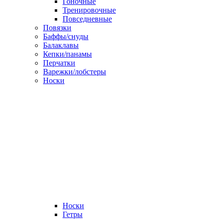
Гоночные
Тренировочные
Повседневные
Повязки
Баффы/снуды
Балаклавы
Кепки/панамы
Перчатки
Варежки/лобстеры
Носки
Носки
Гетры