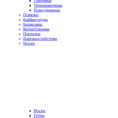
Гоночные
Тренировочные
Повседневные
Повязки
Баффы/снуды
Балаклавы
Кепки/панамы
Перчатки
Варежки/лобстеры
Носки
Носки
Гетры