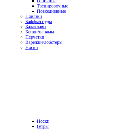
Гоночные
Тренировочные
Повседневные
Повязки
Баффы/снуды
Балаклавы
Кепки/панамы
Перчатки
Варежки/лобстеры
Носки
Носки
Гетры