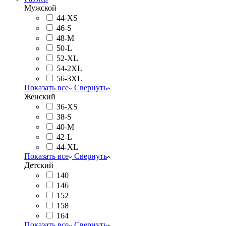
Мужской
44-XS
46-S
48-M
50-L
52-XL
54-2XL
56-3XL
Показать все
Свернуть
Женский
36-XS
38-S
40-M
42-L
44-XL
Показать все
Свернуть
Детский
140
146
152
158
164
Показать все
Свернуть