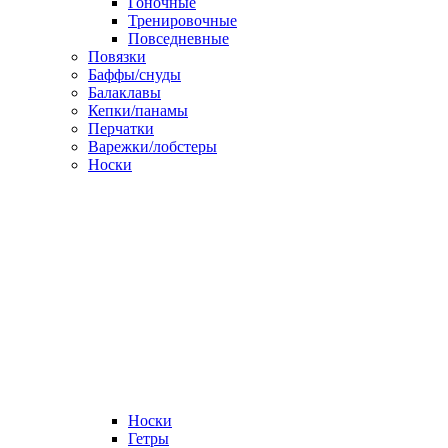
Гоночные
Тренировочные
Повседневные
Повязки
Баффы/снуды
Балаклавы
Кепки/панамы
Перчатки
Варежки/лобстеры
Носки
Носки
Гетры