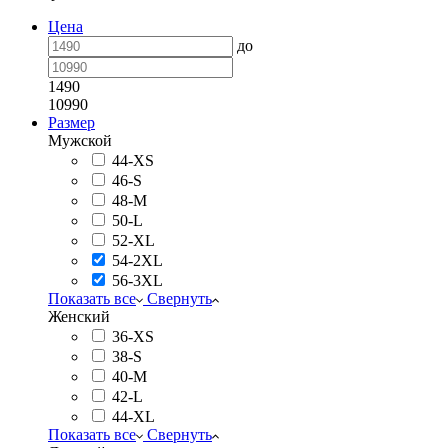
Цена
до
1490
10990
Размер
Мужской
44-XS
46-S
48-M
50-L
52-XL
54-2XL
56-3XL
Показать все
Свернуть
Женский
36-XS
38-S
40-M
42-L
44-XL
Показать все
Свернуть