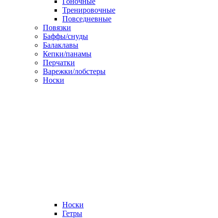
Гоночные
Тренировочные
Повседневные
Повязки
Баффы/снуды
Балаклавы
Кепки/панамы
Перчатки
Варежки/лобстеры
Носки
Носки
Гетры