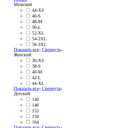
Мужской
44-XS
46-S
48-M
50-L
52-XL
54-2XL
56-3XL
Показать все
Свернуть
Женский
36-XS
38-S
40-M
42-L
44-XL
Показать все
Свернуть
Детский
140
146
152
158
164
Показать все
Свернуть