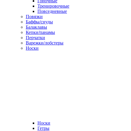
Гоночные
Тренировочные
Повседневные
Повязки
Баффы/снуды
Балаклавы
Кепки/панамы
Перчатки
Варежки/лобстеры
Носки
Носки
Гетры