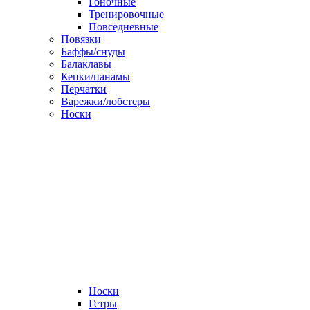
Гоночные
Тренировочные
Повседневные
Повязки
Баффы/снуды
Балаклавы
Кепки/панамы
Перчатки
Варежки/лобстеры
Носки
Носки
Гетры