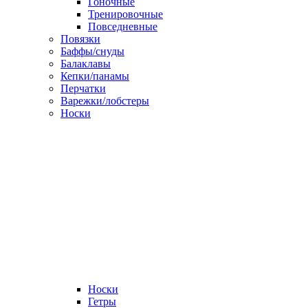
Гоночные
Тренировочные
Повседневные
Повязки
Баффы/снуды
Балаклавы
Кепки/панамы
Перчатки
Варежки/лобстеры
Носки
Носки
Гетры