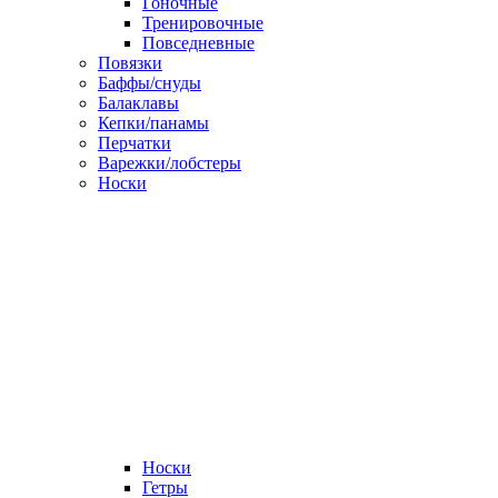
Гоночные
Тренировочные
Повседневные
Повязки
Баффы/снуды
Балаклавы
Кепки/панамы
Перчатки
Варежки/лобстеры
Носки
Носки
Гетры