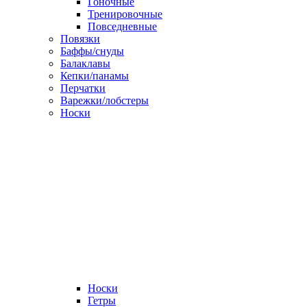
Гоночные
Тренировочные
Повседневные
Повязки
Баффы/снуды
Балаклавы
Кепки/панамы
Перчатки
Варежки/лобстеры
Носки
Носки
Гетры