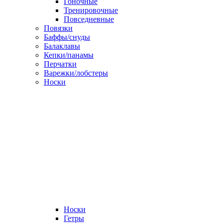
Гоночные
Тренировочные
Повседневные
Повязки
Баффы/снуды
Балаклавы
Кепки/панамы
Перчатки
Варежки/лобстеры
Носки
Носки
Гетры