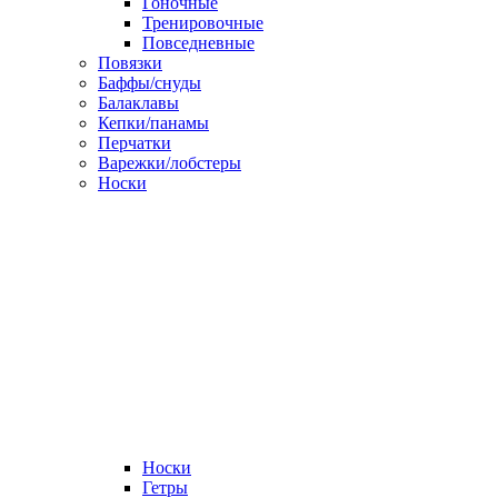
Гоночные
Тренировочные
Повседневные
Повязки
Баффы/снуды
Балаклавы
Кепки/панамы
Перчатки
Варежки/лобстеры
Носки
Носки
Гетры