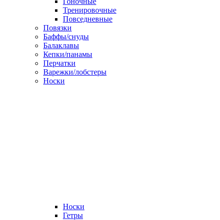
Гоночные
Тренировочные
Повседневные
Повязки
Баффы/снуды
Балаклавы
Кепки/панамы
Перчатки
Варежки/лобстеры
Носки
Носки
Гетры